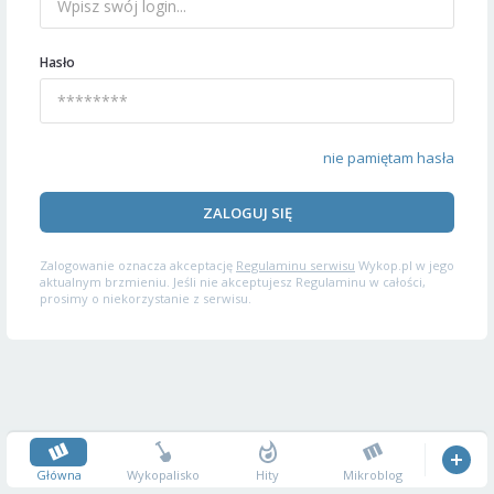
Hasło
nie pamiętam hasła
ZALOGUJ SIĘ
Zalogowanie oznacza akceptację
Regulaminu serwisu
Wykop.pl w jego
aktualnym brzmieniu. Jeśli nie akceptujesz Regulaminu w całości,
prosimy o niekorzystanie z serwisu.
Główna
Wykopalisko
Hity
Mikroblog