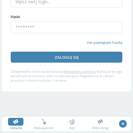
Hasło
nie pamiętam hasła
ZALOGUJ SIĘ
Zalogowanie oznacza akceptację
Regulaminu serwisu
Wykop.pl w jego
aktualnym brzmieniu. Jeśli nie akceptujesz Regulaminu w całości,
prosimy o niekorzystanie z serwisu.
Główna
Wykopalisko
Hity
Mikroblog