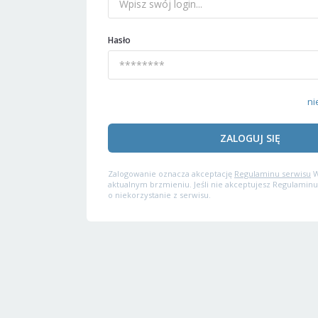
Hasło
ni
ZALOGUJ SIĘ
Zalogowanie oznacza akceptację
Regulaminu serwisu
W
aktualnym brzmieniu. Jeśli nie akceptujesz Regulaminu
o niekorzystanie z serwisu.