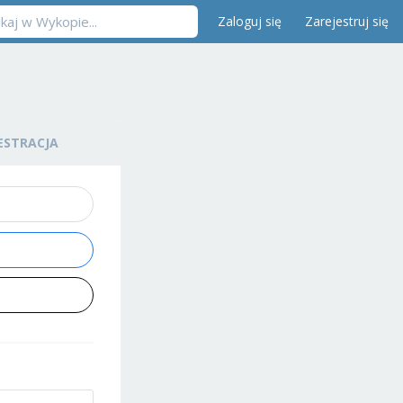
Zaloguj się
Zarejestruj się
ESTRACJA