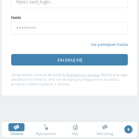
Hasło
nie pamiętam hasła
ZALOGUJ SIĘ
Zalogowanie oznacza akceptację
Regulaminu serwisu
Wykop.pl w jego
aktualnym brzmieniu. Jeśli nie akceptujesz Regulaminu w całości,
prosimy o niekorzystanie z serwisu.
Główna
Wykopalisko
Hity
Mikroblog