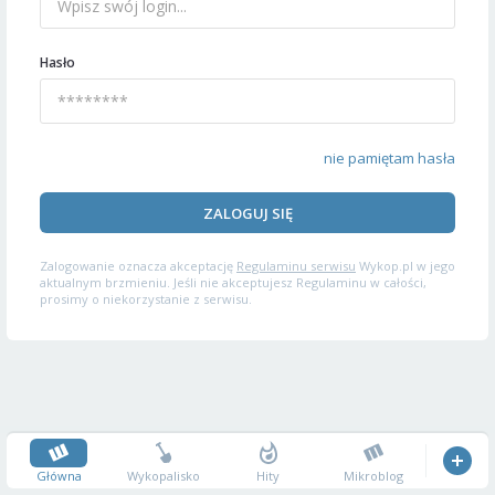
Hasło
nie pamiętam hasła
ZALOGUJ SIĘ
Zalogowanie oznacza akceptację
Regulaminu serwisu
Wykop.pl w jego
aktualnym brzmieniu. Jeśli nie akceptujesz Regulaminu w całości,
prosimy o niekorzystanie z serwisu.
Główna
Wykopalisko
Hity
Mikroblog