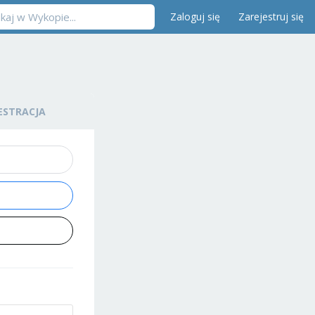
Zaloguj się
Zarejestruj się
ESTRACJA