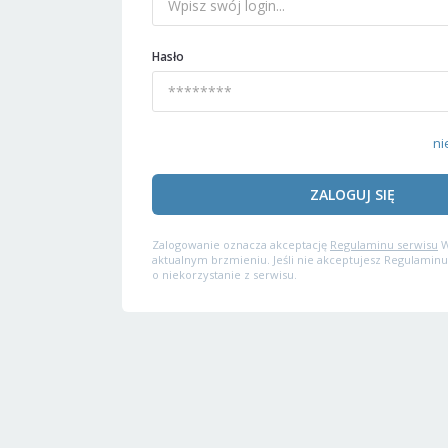
Hasło
ni
ZALOGUJ SIĘ
Zalogowanie oznacza akceptację
Regulaminu serwisu
W
aktualnym brzmieniu. Jeśli nie akceptujesz Regulaminu
o niekorzystanie z serwisu.