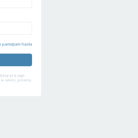
e pamiętam hasła
ykop.pl w jego
 w całości, prosimy