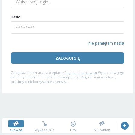
Hasło
nie pamiętam hasła
ZALOGUJ SIĘ
Zalogowanie oznacza akceptację
Regulaminu serwisu
Wykop.pl w jego
aktualnym brzmieniu. Jeśli nie akceptujesz Regulaminu w całości,
prosimy o niekorzystanie z serwisu.
Główna
Wykopalisko
Hity
Mikroblog