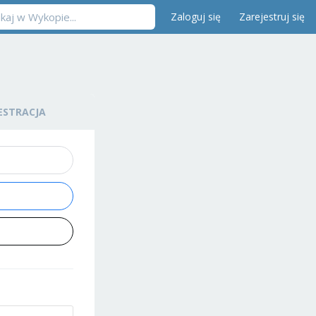
Zaloguj się
Zarejestruj się
ESTRACJA