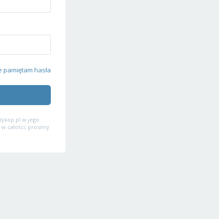
e pamiętam hasła
ykop.pl w jego
 w całości, prosimy