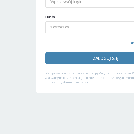
Hasło
ni
ZALOGUJ SIĘ
Zalogowanie oznacza akceptację
Regulaminu serwisu
W
aktualnym brzmieniu. Jeśli nie akceptujesz Regulaminu
o niekorzystanie z serwisu.