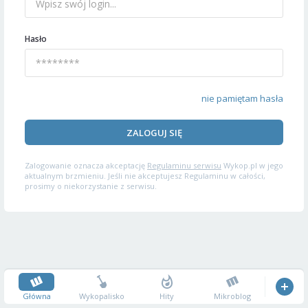
Hasło
nie pamiętam hasła
ZALOGUJ SIĘ
Zalogowanie oznacza akceptację
Regulaminu serwisu
Wykop.pl w jego
aktualnym brzmieniu. Jeśli nie akceptujesz Regulaminu w całości,
prosimy o niekorzystanie z serwisu.
Główna
Wykopalisko
Hity
Mikroblog