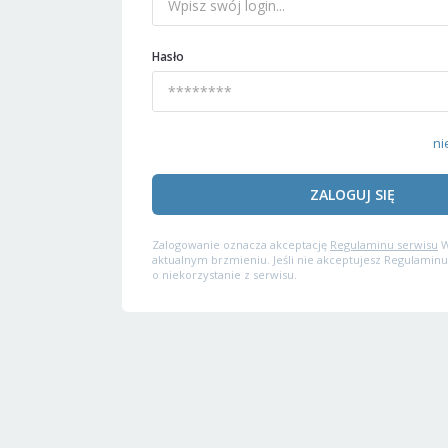
Hasło
ni
ZALOGUJ SIĘ
Zalogowanie oznacza akceptację
Regulaminu serwisu
W
aktualnym brzmieniu. Jeśli nie akceptujesz Regulaminu
o niekorzystanie z serwisu.