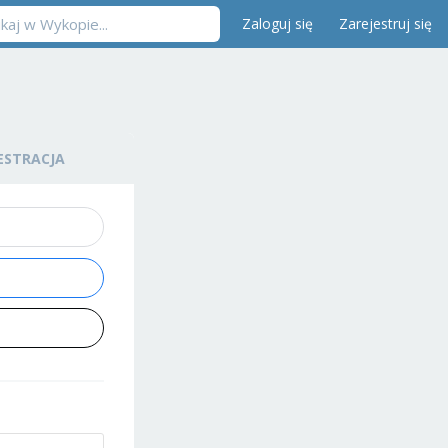
Zaloguj się
Zarejestruj się
ESTRACJA