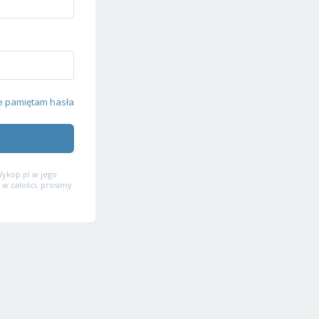
e pamiętam hasła
ykop.pl w jego
 w całości, prosimy