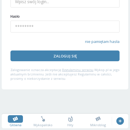
Hasło
nie pamiętam hasła
ZALOGUJ SIĘ
Zalogowanie oznacza akceptację
Regulaminu serwisu
Wykop.pl w jego
aktualnym brzmieniu. Jeśli nie akceptujesz Regulaminu w całości,
prosimy o niekorzystanie z serwisu.
Główna
Wykopalisko
Hity
Mikroblog