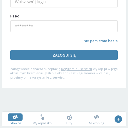
Hasło
nie pamiętam hasła
ZALOGUJ SIĘ
Zalogowanie oznacza akceptację
Regulaminu serwisu
Wykop.pl w jego
aktualnym brzmieniu. Jeśli nie akceptujesz Regulaminu w całości,
prosimy o niekorzystanie z serwisu.
Główna
Wykopalisko
Hity
Mikroblog