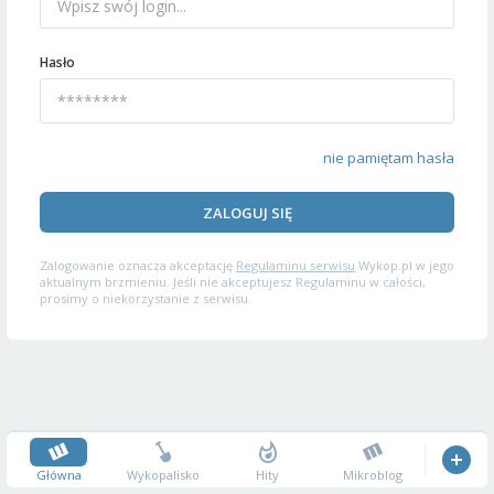
Hasło
nie pamiętam hasła
ZALOGUJ SIĘ
Zalogowanie oznacza akceptację
Regulaminu serwisu
Wykop.pl w jego
aktualnym brzmieniu. Jeśli nie akceptujesz Regulaminu w całości,
prosimy o niekorzystanie z serwisu.
Główna
Wykopalisko
Hity
Mikroblog