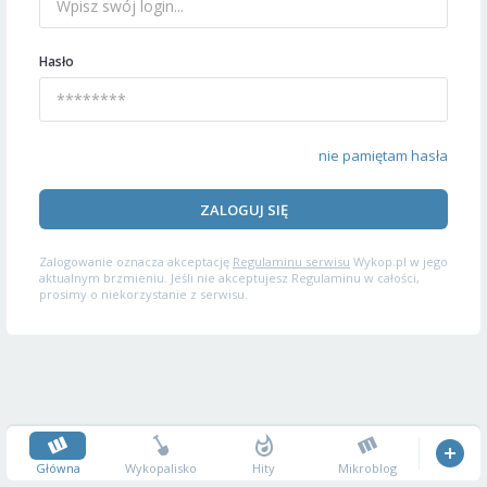
Hasło
nie pamiętam hasła
ZALOGUJ SIĘ
Zalogowanie oznacza akceptację
Regulaminu serwisu
Wykop.pl w jego
aktualnym brzmieniu. Jeśli nie akceptujesz Regulaminu w całości,
prosimy o niekorzystanie z serwisu.
Główna
Wykopalisko
Hity
Mikroblog