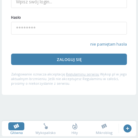
Hasło
nie pamiętam hasła
ZALOGUJ SIĘ
Zalogowanie oznacza akceptację
Regulaminu serwisu
Wykop.pl w jego
aktualnym brzmieniu. Jeśli nie akceptujesz Regulaminu w całości,
prosimy o niekorzystanie z serwisu.
Główna
Wykopalisko
Hity
Mikroblog