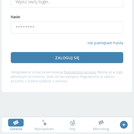
Hasło
nie pamiętam hasła
ZALOGUJ SIĘ
Zalogowanie oznacza akceptację
Regulaminu serwisu
Wykop.pl w jego
aktualnym brzmieniu. Jeśli nie akceptujesz Regulaminu w całości,
prosimy o niekorzystanie z serwisu.
Główna
Wykopalisko
Hity
Mikroblog