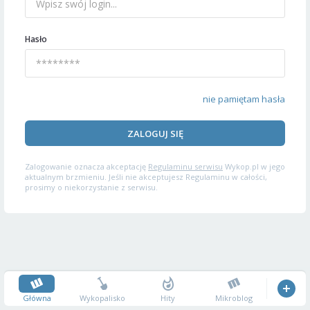
Hasło
nie pamiętam hasła
ZALOGUJ SIĘ
Zalogowanie oznacza akceptację
Regulaminu serwisu
Wykop.pl w jego
aktualnym brzmieniu. Jeśli nie akceptujesz Regulaminu w całości,
prosimy o niekorzystanie z serwisu.
Główna
Wykopalisko
Hity
Mikroblog