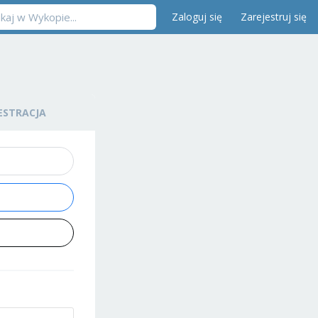
Zaloguj się
Zarejestruj się
ESTRACJA