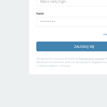
Hasło
ni
ZALOGUJ SIĘ
Zalogowanie oznacza akceptację
Regulaminu serwisu
W
aktualnym brzmieniu. Jeśli nie akceptujesz Regulaminu
o niekorzystanie z serwisu.