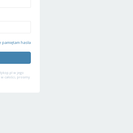
e pamiętam hasła
ykop.pl w jego
 w całości, prosimy