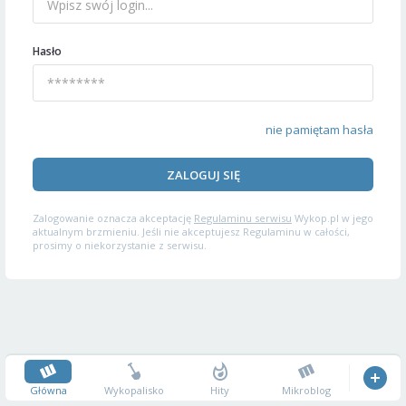
Hasło
nie pamiętam hasła
ZALOGUJ SIĘ
Zalogowanie oznacza akceptację
Regulaminu serwisu
Wykop.pl w jego
aktualnym brzmieniu. Jeśli nie akceptujesz Regulaminu w całości,
prosimy o niekorzystanie z serwisu.
Główna
Wykopalisko
Hity
Mikroblog