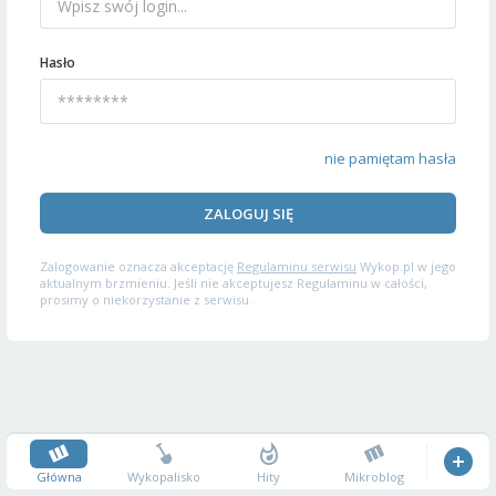
Hasło
nie pamiętam hasła
ZALOGUJ SIĘ
Zalogowanie oznacza akceptację
Regulaminu serwisu
Wykop.pl w jego
aktualnym brzmieniu. Jeśli nie akceptujesz Regulaminu w całości,
prosimy o niekorzystanie z serwisu.
Główna
Wykopalisko
Hity
Mikroblog