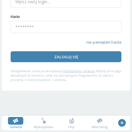
Hasło
nie pamiętam hasła
ZALOGUJ SIĘ
Zalogowanie oznacza akceptację
Regulaminu serwisu
Wykop.pl w jego
aktualnym brzmieniu. Jeśli nie akceptujesz Regulaminu w całości,
prosimy o niekorzystanie z serwisu.
Główna
Wykopalisko
Hity
Mikroblog