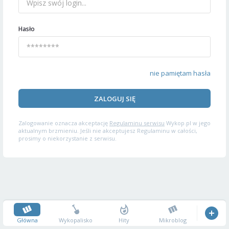
Hasło
nie pamiętam hasła
ZALOGUJ SIĘ
Zalogowanie oznacza akceptację
Regulaminu serwisu
Wykop.pl w jego
aktualnym brzmieniu. Jeśli nie akceptujesz Regulaminu w całości,
prosimy o niekorzystanie z serwisu.
Główna
Wykopalisko
Hity
Mikroblog