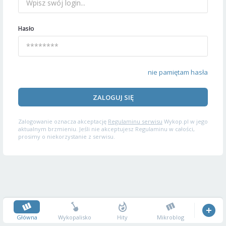
Hasło
nie pamiętam hasła
ZALOGUJ SIĘ
Zalogowanie oznacza akceptację
Regulaminu serwisu
Wykop.pl w jego
aktualnym brzmieniu. Jeśli nie akceptujesz Regulaminu w całości,
prosimy o niekorzystanie z serwisu.
Główna
Wykopalisko
Hity
Mikroblog