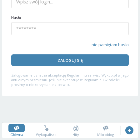
Hasło
nie pamiętam hasła
ZALOGUJ SIĘ
Zalogowanie oznacza akceptację
Regulaminu serwisu
Wykop.pl w jego
aktualnym brzmieniu. Jeśli nie akceptujesz Regulaminu w całości,
prosimy o niekorzystanie z serwisu.
Główna
Wykopalisko
Hity
Mikroblog