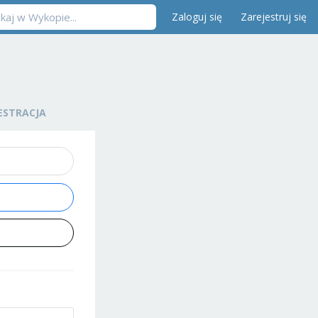
Zaloguj się
Zarejestruj się
ESTRACJA