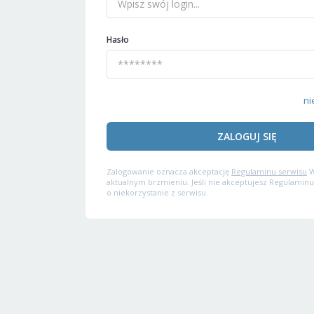
Hasło
ni
ZALOGUJ SIĘ
Zalogowanie oznacza akceptację
Regulaminu serwisu
W
aktualnym brzmieniu. Jeśli nie akceptujesz Regulaminu
o niekorzystanie z serwisu.