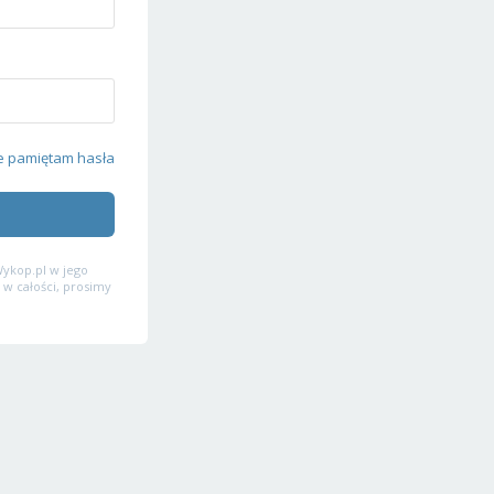
e pamiętam hasła
ykop.pl w jego
 w całości, prosimy