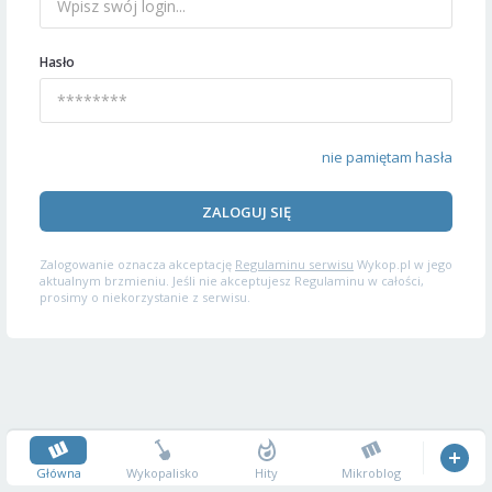
Hasło
nie pamiętam hasła
ZALOGUJ SIĘ
Zalogowanie oznacza akceptację
Regulaminu serwisu
Wykop.pl w jego
aktualnym brzmieniu. Jeśli nie akceptujesz Regulaminu w całości,
prosimy o niekorzystanie z serwisu.
Główna
Wykopalisko
Hity
Mikroblog