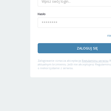
Hasło
ni
ZALOGUJ SIĘ
Zalogowanie oznacza akceptację
Regulaminu serwisu
W
aktualnym brzmieniu. Jeśli nie akceptujesz Regulaminu
o niekorzystanie z serwisu.