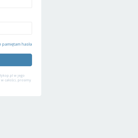
e pamiętam hasła
ykop.pl w jego
 w całości, prosimy