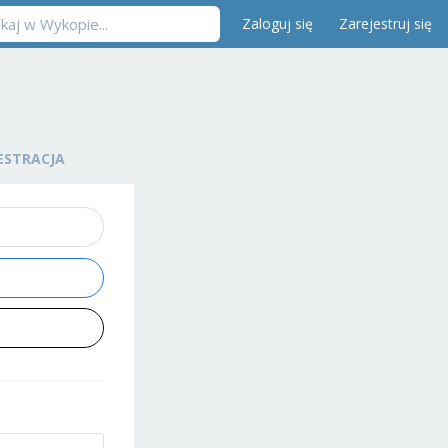
Zaloguj się
Zarejestruj się
ESTRACJA