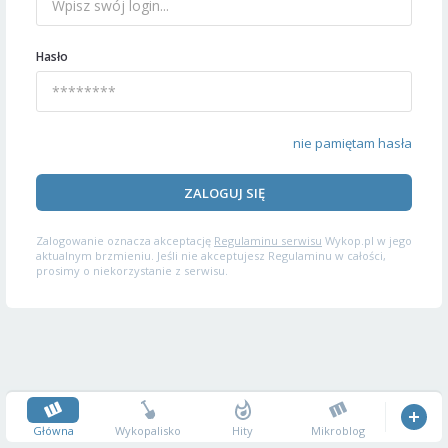
Hasło
nie pamiętam hasła
ZALOGUJ SIĘ
Zalogowanie oznacza akceptację
Regulaminu serwisu
Wykop.pl w jego
aktualnym brzmieniu. Jeśli nie akceptujesz Regulaminu w całości,
prosimy o niekorzystanie z serwisu.
Główna
Wykopalisko
Hity
Mikroblog