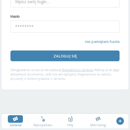
Hasło
nie pamiętam hasła
ZALOGUJ SIĘ
Zalogowanie oznacza akceptację
Regulaminu serwisu
Wykop.pl w jego
aktualnym brzmieniu. Jeśli nie akceptujesz Regulaminu w całości,
prosimy o niekorzystanie z serwisu.
Główna
Wykopalisko
Hity
Mikroblog