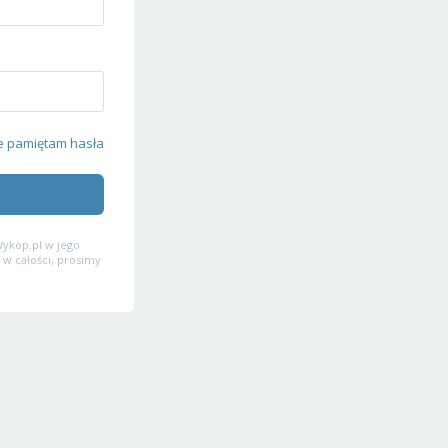
e pamiętam hasła
ykop.pl w jego
 w całości, prosimy