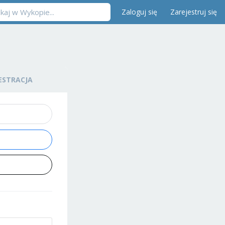
Zaloguj się
Zarejestruj się
ESTRACJA