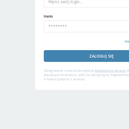
Hasło
ni
ZALOGUJ SIĘ
Zalogowanie oznacza akceptację
Regulaminu serwisu
W
aktualnym brzmieniu. Jeśli nie akceptujesz Regulaminu
o niekorzystanie z serwisu.