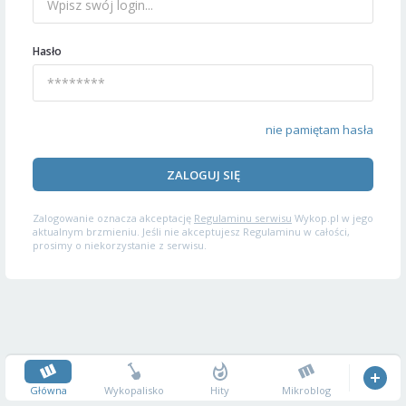
Hasło
nie pamiętam hasła
ZALOGUJ SIĘ
Zalogowanie oznacza akceptację
Regulaminu serwisu
Wykop.pl w jego
aktualnym brzmieniu. Jeśli nie akceptujesz Regulaminu w całości,
prosimy o niekorzystanie z serwisu.
Główna
Wykopalisko
Hity
Mikroblog