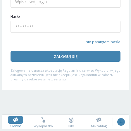
Hasło
nie pamiętam hasła
ZALOGUJ SIĘ
Zalogowanie oznacza akceptację
Regulaminu serwisu
Wykop.pl w jego
aktualnym brzmieniu. Jeśli nie akceptujesz Regulaminu w całości,
prosimy o niekorzystanie z serwisu.
Główna
Wykopalisko
Hity
Mikroblog