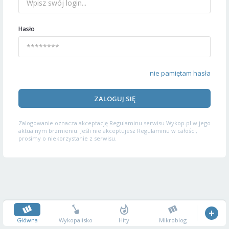
Hasło
nie pamiętam hasła
ZALOGUJ SIĘ
Zalogowanie oznacza akceptację
Regulaminu serwisu
Wykop.pl w jego
aktualnym brzmieniu. Jeśli nie akceptujesz Regulaminu w całości,
prosimy o niekorzystanie z serwisu.
Główna
Wykopalisko
Hity
Mikroblog