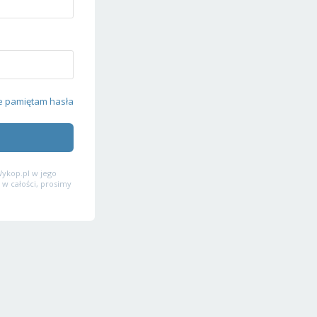
e pamiętam hasła
ykop.pl w jego
 w całości, prosimy