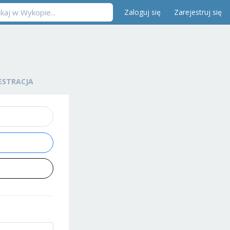
Zaloguj się
Zarejestruj się
ESTRACJA