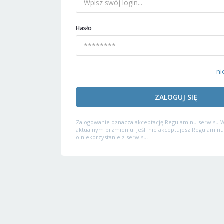
Hasło
ni
ZALOGUJ SIĘ
Zalogowanie oznacza akceptację
Regulaminu serwisu
W
aktualnym brzmieniu. Jeśli nie akceptujesz Regulaminu
o niekorzystanie z serwisu.