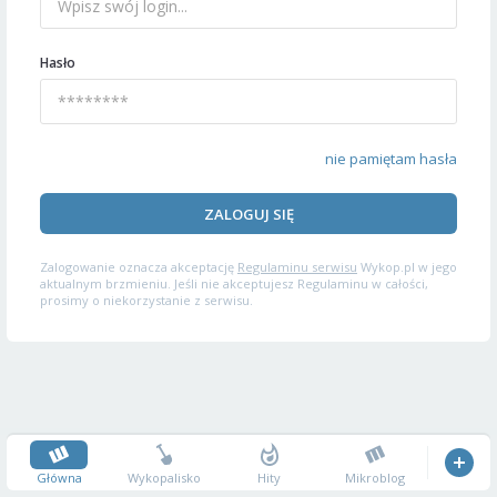
Hasło
nie pamiętam hasła
ZALOGUJ SIĘ
Zalogowanie oznacza akceptację
Regulaminu serwisu
Wykop.pl w jego
aktualnym brzmieniu. Jeśli nie akceptujesz Regulaminu w całości,
prosimy o niekorzystanie z serwisu.
Główna
Wykopalisko
Hity
Mikroblog