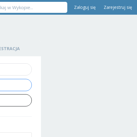
Zaloguj się
Zarejestruj się
ESTRACJA