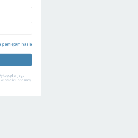
e pamiętam hasła
ykop.pl w jego
 w całości, prosimy