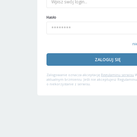
Hasło
ni
ZALOGUJ SIĘ
Zalogowanie oznacza akceptację
Regulaminu serwisu
W
aktualnym brzmieniu. Jeśli nie akceptujesz Regulaminu
o niekorzystanie z serwisu.