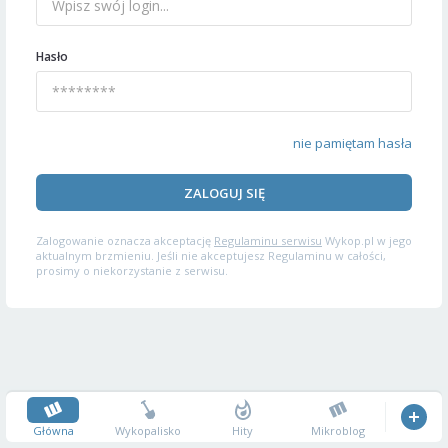
Hasło
nie pamiętam hasła
ZALOGUJ SIĘ
Zalogowanie oznacza akceptację
Regulaminu serwisu
Wykop.pl w jego
aktualnym brzmieniu. Jeśli nie akceptujesz Regulaminu w całości,
prosimy o niekorzystanie z serwisu.
Główna
Wykopalisko
Hity
Mikroblog