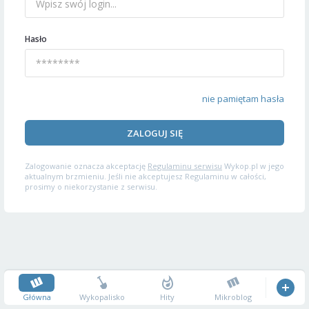
Hasło
nie pamiętam hasła
ZALOGUJ SIĘ
Zalogowanie oznacza akceptację
Regulaminu serwisu
Wykop.pl w jego
aktualnym brzmieniu. Jeśli nie akceptujesz Regulaminu w całości,
prosimy o niekorzystanie z serwisu.
Główna
Wykopalisko
Hity
Mikroblog