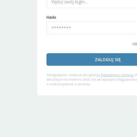
Hasło
ni
ZALOGUJ SIĘ
Zalogowanie oznacza akceptację
Regulaminu serwisu
W
aktualnym brzmieniu. Jeśli nie akceptujesz Regulaminu
o niekorzystanie z serwisu.