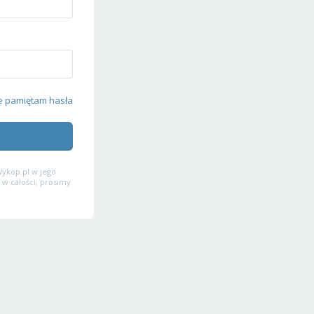
e pamiętam hasła
ykop.pl w jego
 w całości, prosimy