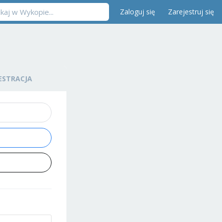
Zaloguj się
Zarejestruj się
ESTRACJA