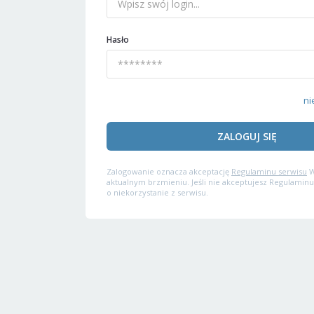
Hasło
ni
ZALOGUJ SIĘ
Zalogowanie oznacza akceptację
Regulaminu serwisu
W
aktualnym brzmieniu. Jeśli nie akceptujesz Regulaminu
o niekorzystanie z serwisu.