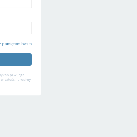
e pamiętam hasła
ykop.pl w jego
 w całości, prosimy