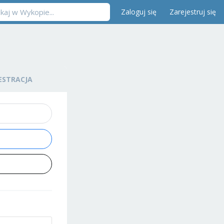
Zaloguj się
Zarejestruj się
ESTRACJA