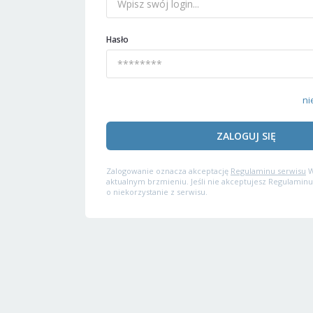
Hasło
ni
ZALOGUJ SIĘ
Zalogowanie oznacza akceptację
Regulaminu serwisu
W
aktualnym brzmieniu. Jeśli nie akceptujesz Regulaminu
o niekorzystanie z serwisu.