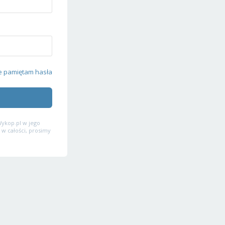
e pamiętam hasła
ykop.pl w jego
 w całości, prosimy