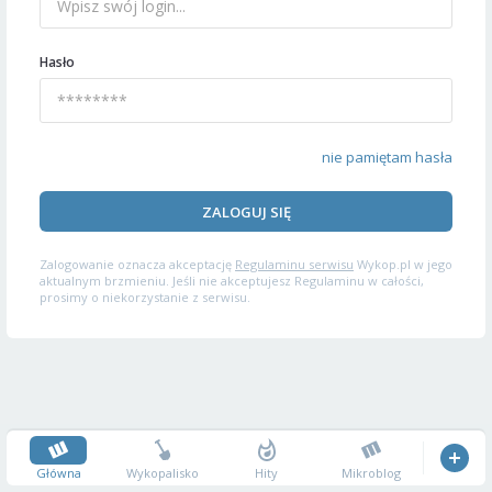
Hasło
nie pamiętam hasła
ZALOGUJ SIĘ
Zalogowanie oznacza akceptację
Regulaminu serwisu
Wykop.pl w jego
aktualnym brzmieniu. Jeśli nie akceptujesz Regulaminu w całości,
prosimy o niekorzystanie z serwisu.
Główna
Wykopalisko
Hity
Mikroblog