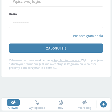
Hasło
nie pamiętam hasła
ZALOGUJ SIĘ
Zalogowanie oznacza akceptację
Regulaminu serwisu
Wykop.pl w jego
aktualnym brzmieniu. Jeśli nie akceptujesz Regulaminu w całości,
prosimy o niekorzystanie z serwisu.
Główna
Wykopalisko
Hity
Mikroblog