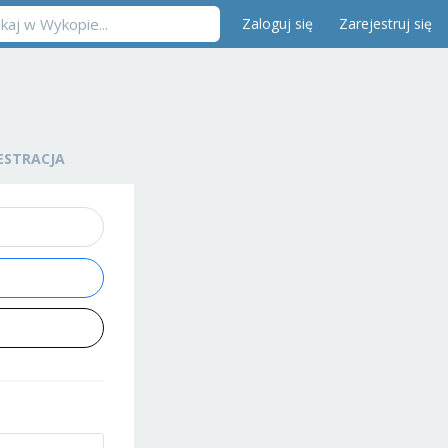
Zaloguj się
Zarejestruj się
ESTRACJA