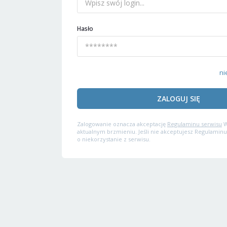
Hasło
ni
ZALOGUJ SIĘ
Zalogowanie oznacza akceptację
Regulaminu serwisu
W
aktualnym brzmieniu. Jeśli nie akceptujesz Regulaminu
o niekorzystanie z serwisu.