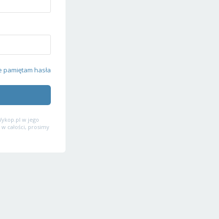
e pamiętam hasła
ykop.pl w jego
 w całości, prosimy