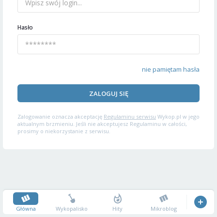
Hasło
nie pamiętam hasła
ZALOGUJ SIĘ
Zalogowanie oznacza akceptację
Regulaminu serwisu
Wykop.pl w jego
aktualnym brzmieniu. Jeśli nie akceptujesz Regulaminu w całości,
prosimy o niekorzystanie z serwisu.
Główna
Wykopalisko
Hity
Mikroblog