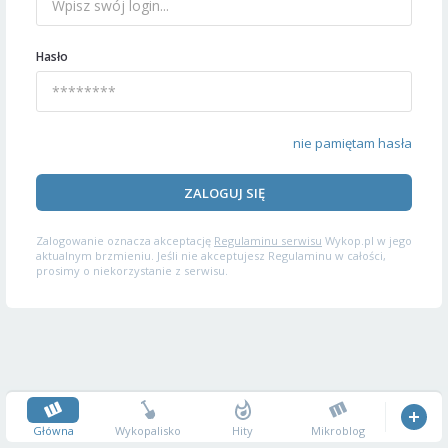
Hasło
nie pamiętam hasła
ZALOGUJ SIĘ
Zalogowanie oznacza akceptację
Regulaminu serwisu
Wykop.pl w jego
aktualnym brzmieniu. Jeśli nie akceptujesz Regulaminu w całości,
prosimy o niekorzystanie z serwisu.
Główna
Wykopalisko
Hity
Mikroblog