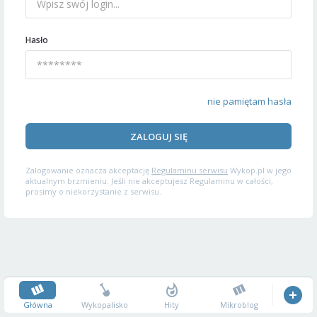
Hasło
nie pamiętam hasła
ZALOGUJ SIĘ
Zalogowanie oznacza akceptację
Regulaminu serwisu
Wykop.pl w jego
aktualnym brzmieniu. Jeśli nie akceptujesz Regulaminu w całości,
prosimy o niekorzystanie z serwisu.
Główna
Wykopalisko
Hity
Mikroblog