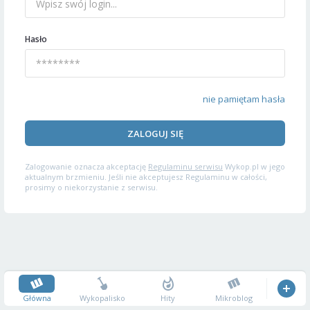
Hasło
nie pamiętam hasła
ZALOGUJ SIĘ
Zalogowanie oznacza akceptację
Regulaminu serwisu
Wykop.pl w jego
aktualnym brzmieniu. Jeśli nie akceptujesz Regulaminu w całości,
prosimy o niekorzystanie z serwisu.
Główna
Wykopalisko
Hity
Mikroblog