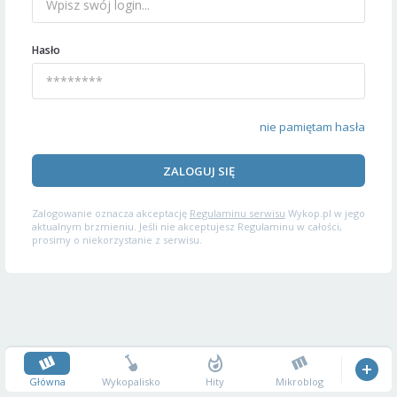
Hasło
nie pamiętam hasła
ZALOGUJ SIĘ
Zalogowanie oznacza akceptację
Regulaminu serwisu
Wykop.pl w jego
aktualnym brzmieniu. Jeśli nie akceptujesz Regulaminu w całości,
prosimy o niekorzystanie z serwisu.
Główna
Wykopalisko
Hity
Mikroblog