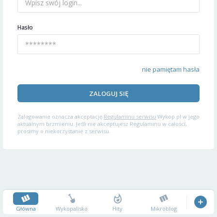
Hasło
nie pamiętam hasła
ZALOGUJ SIĘ
Zalogowanie oznacza akceptację
Regulaminu serwisu
Wykop.pl w jego
aktualnym brzmieniu. Jeśli nie akceptujesz Regulaminu w całości,
prosimy o niekorzystanie z serwisu.
Główna
Wykopalisko
Hity
Mikroblog